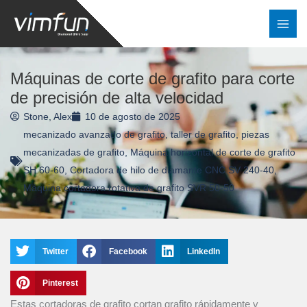
Ir
al
contenido
Máquinas de corte de grafito para corte
de precisión de alta velocidad
Stone, Alex
10 de agosto de 2025
mecanizado avanzado de grafito
,
taller de grafito
,
piezas
mecanizadas de grafito
,
Máquina horizontal de corte de grafito
SH 60-60
,
Cortadora de hilo de diamante CNC SV 240-40
,
Máquina cortadora rotativa de grafito SVR 50-50
Twitter
Facebook
LinkedIn
Pinterest
Estas cortadoras de grafito cortan grafito rápidamente y