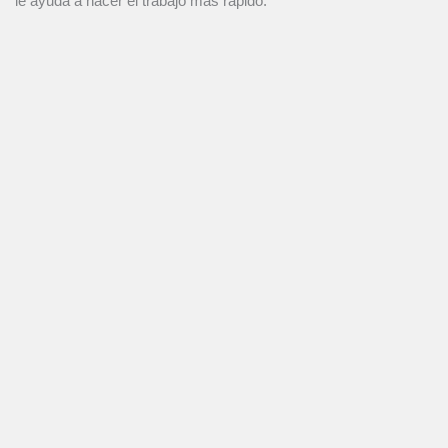
le ayuda a hacer el trabajo más rápido.