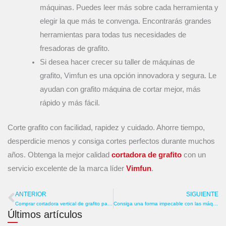
máquinas. Puedes leer más sobre cada herramienta y
elegir la que más te convenga. Encontrarás grandes
herramientas para todas tus necesidades de
fresadoras de grafito.
Si desea hacer crecer su taller de máquinas de
grafito, Vimfun es una opción innovadora y segura. Le
ayudan con grafito máquina de cortar mejor, más
rápido y más fácil.
Corte grafito con facilidad, rapidez y cuidado. Ahorre tiempo,
desperdicie menos y consiga cortes perfectos durante muchos
años. Obtenga la mejor calidad
cortadora de grafito
con un
servicio excelente de la marca líder
Vimfun
.
ANTERIOR
SIGUIENTE
Anterior
S
Comprar cortadora vertical de grafito para cortar sin polvo
Consiga una forma impecable con las máquinas de corte de perfiles exteriores de grafito
Últimos artículos