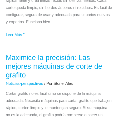
rápidamente y crea líneas rectas sin deslizamientos. Cada
Precisión
corte queda limpio, sin bordes ásperos ni residuos. Es fácil de
en
configurar, segura de usar y adecuada para usuarios nuevos
cada
y expertos. Funciona bien
trabajo
Leer Más "
Maximice la precisión: Las
Maximice
la
mejores máquinas de corte de
precisión:
grafito
Las
Noticias-perspectivas
/ Por
Stone, Alex
mejores
máquinas
Cortar grafito no es fácil si no se dispone de la máquina
de
adecuada. Necesita máquinas para cortar grafito que trabajen
corte
rápido, corten limpio y le mantengan seguro. Si su máquina
de
no es la adecuada, el grafito podría romperse o hacer un