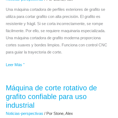
perfiles
exteriores
Una máquina cortadora de perfiles exteriores de grafito se
de
utiliza para cortar grafito con alta precisión. El grafito es
grafito
resistente y frágil. Si se corta incorrectamente, se rompe
para
fácilmente. Por ello, se requiere maquinaria especializada.
CNC
Una máquina cortadora de grafito moderna proporciona
de
cortes suaves y bordes limpios. Funciona con control CNC
precisión
para guiar la trayectoria de corte.
Leer Más "
Máquina de corte rotativo de
Máquina
de
grafito confiable para uso
corte
industrial
rotativo
Noticias-perspectivas
/ Por
Stone, Alex
de