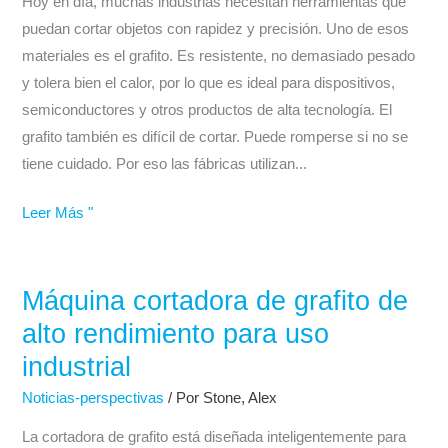
de
Hoy en día, muchas industrias necesitan herramientas que
grafito
puedan cortar objetos con rapidez y precisión. Uno de esos
|
materiales es el grafito. Es resistente, no demasiado pesado
Rápida,
y tolera bien el calor, por lo que es ideal para dispositivos,
precisa
semiconductores y otros productos de alta tecnología. El
y
grafito también es difícil de cortar. Puede romperse si no se
fiable
tiene cuidado. Por eso las fábricas utilizan...
Leer Más "
Máquina cortadora de grafito de
Máquina
cortadora
alto rendimiento para uso
de
industrial
grafito
Noticias-perspectivas
/ Por
Stone, Alex
de
alto
La cortadora de grafito está diseñada inteligentemente para