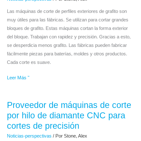
corte
de
Las máquinas de corte de perfiles exteriores de grafito son
perfiles
muy útiles para las fábricas. Se utilizan para cortar grandes
exteriores
bloques de grafito. Estas máquinas cortan la forma exterior
de
del bloque. Trabajan con rapidez y precisión. Gracias a esto,
grafito
se desperdicia menos grafito. Las fábricas pueden fabricar
en
fácilmente piezas para baterías, moldes y otros productos.
bloques
Cada corte es suave.
grandes
Leer Más "
Proveedor de máquinas de corte
Proveedor
de
por hilo de diamante CNC para
máquinas
cortes de precisión
de
Noticias-perspectivas
/ Por
Stone, Alex
corte