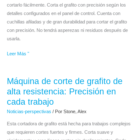
rendimiento
cortarlo fácilmente. Corta el grafito con precisión según los
para
detalles configurados en el panel de control. Cuenta con
uso
cuchillas afiladas y de gran durabilidad para cortar el grafito
industrial
con precisión. No tendrá asperezas ni residuos después de
usarla.
Leer Más "
Máquina de corte de grafito de
Máquina
de
alta resistencia: Precisión en
corte
cada trabajo
de
Noticias-perspectivas
/ Por
Stone, Alex
grafito
de
Esta cortadora de grafito está hecha para trabajos complejos
alta
que requieren cortes fuertes y firmes. Corta suave y
resistencia: