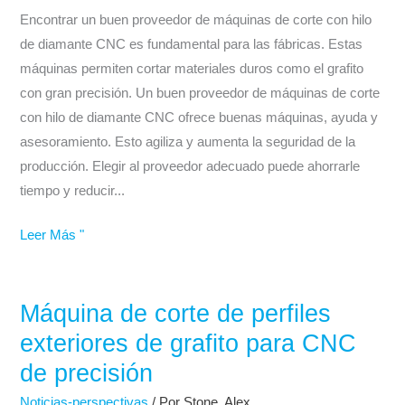
por
Encontrar un buen proveedor de máquinas de corte con hilo
hilo
de diamante CNC es fundamental para las fábricas. Estas
de
máquinas permiten cortar materiales duros como el grafito
diamante
con gran precisión. Un buen proveedor de máquinas de corte
CNC
con hilo de diamante CNC ofrece buenas máquinas, ayuda y
para
asesoramiento. Esto agiliza y aumenta la seguridad de la
cortes
producción. Elegir al proveedor adecuado puede ahorrarle
de
tiempo y reducir...
precisión
Leer Más "
Máquina de corte de perfiles
Máquina
de
exteriores de grafito para CNC
corte
de precisión
de
Noticias-perspectivas
/ Por
Stone, Alex