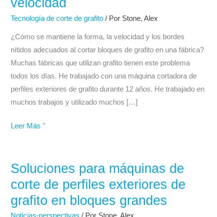
velocidad
cortadora
de
Tecnología de corte de grafito
/ Por
Stone, Alex
perfiles
¿Cómo se mantiene la forma, la velocidad y los bordes
exteriores
nítidos adecuados al cortar bloques de grafito en una fábrica?
de
Muchas fábricas que utilizan grafito tienen este problema
grafito?
todos los días. He trabajado con una máquina cortadora de
Tamaño,
perfiles exteriores de grafito durante 12 años. He trabajado en
precisión
muchos trabajos y utilizado muchos […]
y
velocidad
Leer Más "
Soluciones para máquinas de
Soluciones
para
corte de perfiles exteriores de
máquinas
grafito en bloques grandes
de
Noticias-perspectivas
/ Por
Stone, Alex