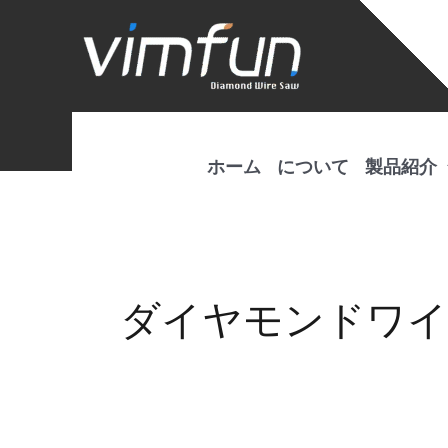
コ
ン
テ
ン
ツ
へ
ホーム
について
製品紹介
ス
キ
ッ
プ
ダイヤモンドワイ