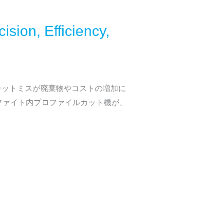
sion, Efficiency,
カットミスが廃棄物やコストの増加に
ファイト内プロファイルカット機が、