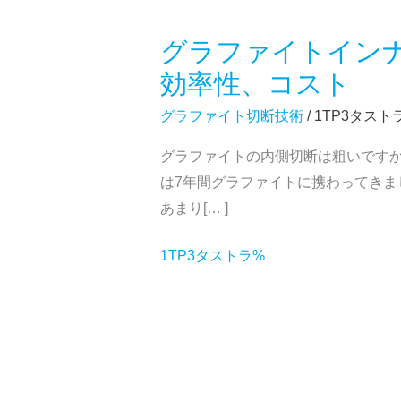
グラファイトイン
グ
ラ
効率性、コスト
フ
グラファイト切断技術
/ 1TP3タスト
ァ
イ
グラファイトの内側切断は粗いです
ト
は7年間グラファイトに携わってき
イ
あまり[… ]
ン
ナ
1TP3タストラ%
ー
プ
ロ
フ
ァ