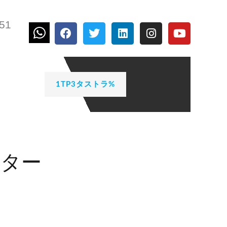
651
フ
ツ
リ
イ
Y
ェ
イ
ン
ン
o
イ
ッ
ク
ス
u
ス
タ
ト
タ
t
ブ
ー
イ
グ
u
ッ
ン
ラ
b
1TP3タストラ%
ク
ム
e
ッター