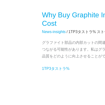
Why Buy Graphite Inn
Why
Buy
Cost
Graphite
News-insights
/ 1TP3タストラ%
スト
Inner
Profile
グラファイト部品の内部カットの間
Cutting
つながる可能性があります。私はグラ
Machine?
品質をどのように向上させることができ
Precision,
Efficiency,
1TP3タストラ%
Cost