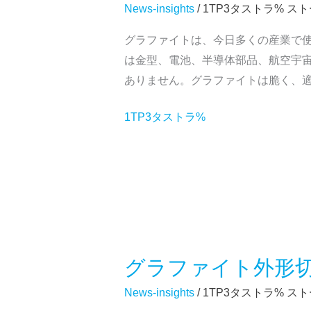
ル
News-insights
/ 1TP3タストラ%
スト
切
チ
断
グラファイトは、今日多くの産業で
ワ
機
は金型、電池、半導体部品、航空宇
イ
-
ありません。グラファイトは脆く、
ヤ
ス
ー
1TP3タストラ%
マ
グ
ー
ラ
ト、
フ
高
ァ
速、
イ
正
ト
確
切
グラファイト外形
断
グ
機
ラ
News-insights
/ 1TP3タストラ%
スト
-
フ