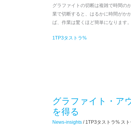
正
グラファイトの切断は複雑で時間の
ァ
確
業で切断すると、はるかに時間がか
イ
で
ば、作業は驚くほど簡単になります。
ト
効
外
1TP3タストラ%
率
形
的
切
な
断
切
機
断
に
お
け
グラファイト・ア
る
グ
ス
ラ
を得る
マ
フ
News-insights
/ 1TP3タストラ%
スト
ー
ァ