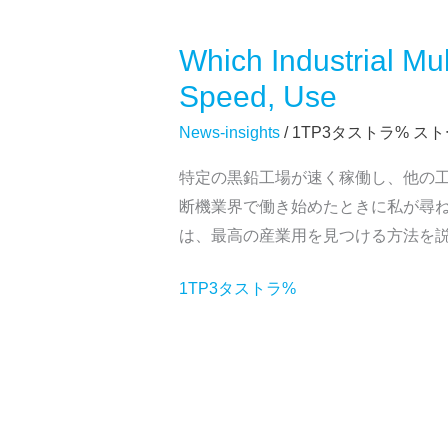
Which Industrial Mu
Which
Industrial
Speed, Use
Multi
News-insights
/ 1TP3タストラ%
スト
Wire
Graphite
特定の黒鉛工場が速く稼働し、他の工
Cutting
断機業界で働き始めたときに私が尋
Machine
は、最高の産業用を見つける方法を
to
Buy?
1TP3タストラ%
Price,
Speed,
Use