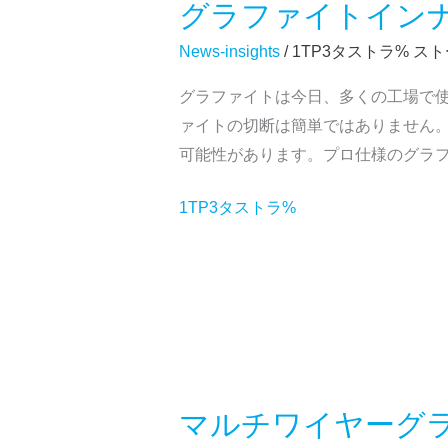
グラファイトインナ
断
グ
効
機
ラ
News-insights
/ 1TP3タストラ%
スト
率
を
フ
性、
今
グラファイトは今日、多くの工場で
ァ
コ
す
ァイトの切断は簡単ではありません
イ
ス
ぐ
可能性があります。プロ仕様のグラ
ト
ト
最
イ
1TP3タストラ%
安
ン
値
ナ
で
ー
購
プ
入
ロ
フ
ァ
マルチワイヤーグラ
イ
マ
ル