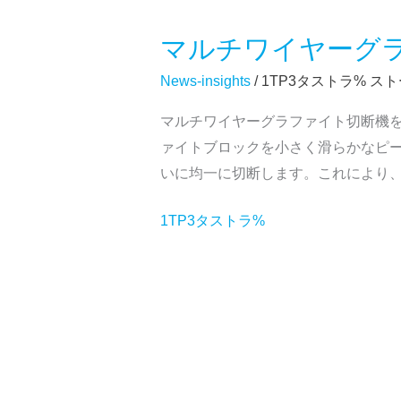
イ
ル
マルチワイヤーグ
マ
切
ル
News-insights
/ 1TP3タストラ%
スト
断
チ
機
マルチワイヤーグラファイト切断機
ワ
を
ァイトブロックを小さく滑らかなピ
イ
使
いに均一に切断します。これにより
ヤ
用
ー
す
1TP3タストラ%
グ
る
ラ
理
フ
由
ァ
と
イ
は？
ト
精
切
度、