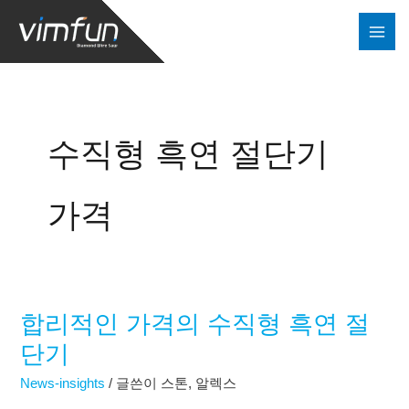
콘
텐
츠
로
건
너
수직형 흑연 절단기
뛰
기
가격
합리적인 가격의 수직형 흑연 절
합
리
단기
적
News-insights
/ 글쓴이
스톤, 알렉스
인