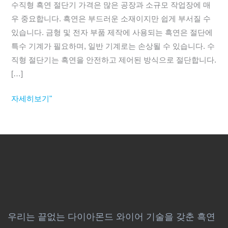
가
수직형 흑연 절단기 가격은 많은 공장과 소규모 작업장에 매
격
우 중요합니다. 흑연은 부드러운 소재이지만 쉽게 부서질 수
의
있습니다. 금형 및 전자 부품 제작에 사용되는 흑연은 절단에
수
특수 기계가 필요하며, 일반 기계로는 손상될 수 있습니다. 수
직
직형 절단기는 흑연을 안전하고 제어된 방식으로 절단합니다.
형
[…]
흑
자세히보기"
연
절
단
기
우리는 끝없는 다이아몬드 와이어 기술을 갖춘 흑연