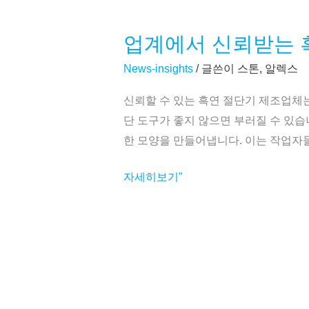
업계에서 신뢰받는 
업
계
News-insights
/ 글쓴이
스톤, 알렉스
에
신뢰할 수 있는 흑연 절단기 제조업체
서
단 도구가 좋지 않으면 부러질 수 있
신
한 모양을 만들어냅니다. 이는 작업자들이
뢰
받
자세히보기"
는
흑
연
절
단
기
제