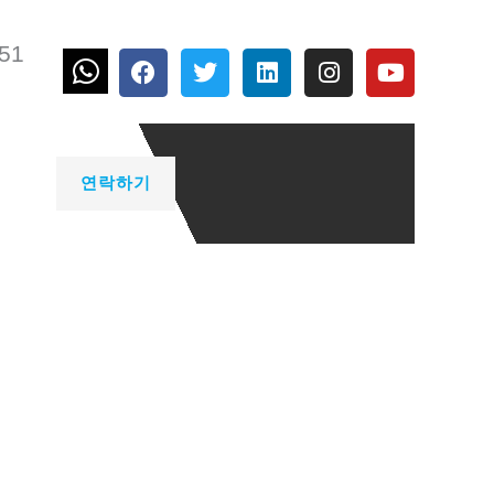
651
F
트
링
인
유
a
위
크
스
튜
c
터
드
타
브
e
인
그
b
램
o
연락하기
o
k