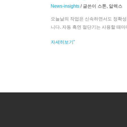
조
자
News-insights
/ 글쓴이
스톤, 알렉스
업
동
체
오늘날의 작업은 신속하면서도 정확성을
흑
니다. 자동 흑연 절단기는 사용할 때
연
절
자세히보기"
단
기
로
정
확
한
결
과
물
만
들