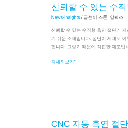
신뢰할 수 있는 수
조
신
업
뢰
News-insights
/ 글쓴이
스톤, 알렉스
체
할
신뢰할 수 있는 수직형 흑연 절단기 
수
기 쉬운 소재입니다. 절단이 제대로 
있
합니다. 그렇기 때문에 적합한 제조업
는
수
자세히보기"
직
형
흑
연
절
단
기
CNC 자동 흑연 절
제
CNC