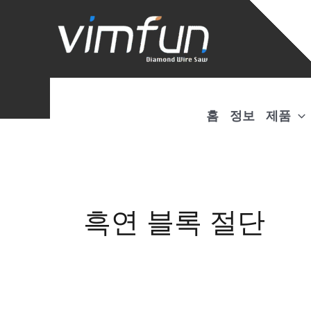
콘
텐
츠
로
건
너
홈
정보
제품
뛰
기
흑연 블록 절단