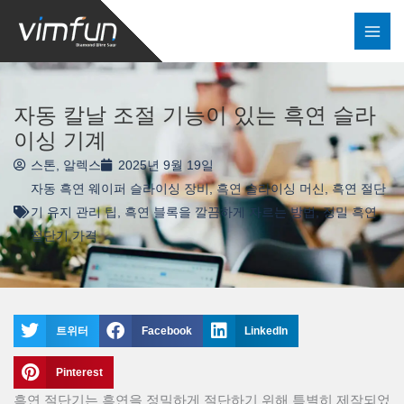
콘
텐
츠
로
건
자동 칼날 조절 기능이 있는 흑연 슬라
너
이싱 기계
뛰
스톤, 알렉스
2025년 9월 19일
기
자동 흑연 웨이퍼 슬라이싱 장비
,
흑연 슬라이싱 머신
,
흑연 절단
기 유지 관리 팁
,
흑연 블록을 깔끔하게 자르는 방법
,
정밀 흑연
절단기 가격
트위터
Facebook
LinkedIn
Pinterest
흑연 절단기는 흑연을 정밀하게 절단하기 위해 특별히 제작되었