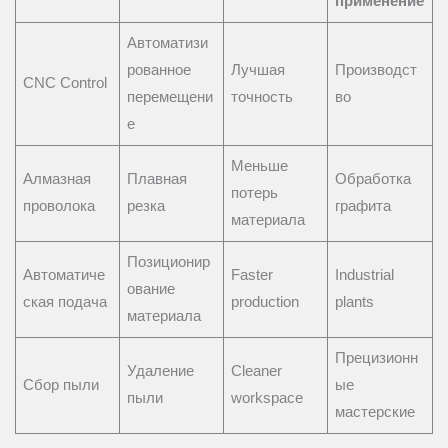
применение
Автоматизи
рованное
Лучшая
Производст
CNC Control
перемещени
точность
во
е
Меньше
Алмазная
Плавная
Обработка
потерь
проволока
резка
графита
материала
Позиционир
Автоматиче
Faster
Industrial
ование
ская подача
production
plants
материала
Прецизионн
Удаление
Cleaner
Сбор пыли
ые
пыли
workspace
мастерские