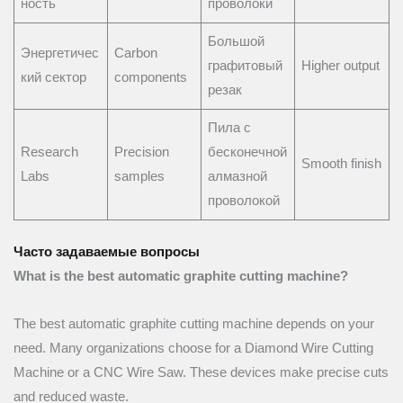
ность
проволоки
Большой
Энергетичес
Carbon
графитовый
Higher output
кий сектор
components
резак
Пила с
Research
Precision
бесконечной
Smooth finish
Labs
samples
алмазной
проволокой
Часто задаваемые вопросы
What is the best automatic graphite cutting machine?
The best automatic graphite cutting machine depends on your
need. Many organizations choose for a Diamond Wire Cutting
Machine or a CNC Wire Saw. These devices make precise cuts
and reduced waste.