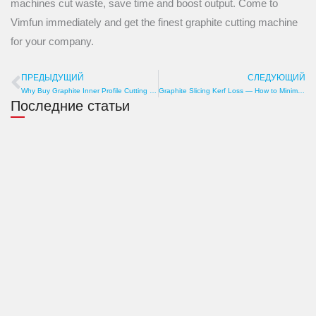
machines cut waste, save time and boost output. Come to
Vimfun immediately and get the finest graphite cutting machine
for your company.
ПРЕДЫДУЩИЙ
СЛЕДУЮЩИЙ
Пред
Why Buy Graphite Inner Profile Cutting Machine? Precision, Efficiency, Cost
Graphite Slicing Kerf Loss — How to Minimize Material Waste and Maximize Yield
Последние статьи