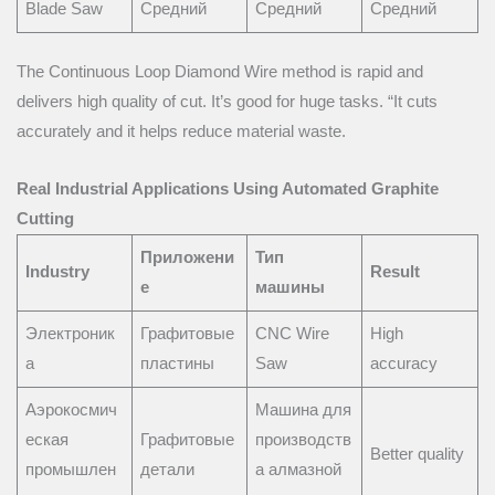
Blade Saw
Средний
Средний
Средний
The Continuous Loop Diamond Wire method is rapid and
delivers high quality of cut. It’s good for huge tasks. “It cuts
accurately and it helps reduce material waste.
Real Industrial Applications Using Automated Graphite
Cutting
Приложени
Тип
Industry
Result
е
машины
Электроник
Графитовые
CNC Wire
High
а
пластины
Saw
accuracy
Аэрокосмич
Машина для
еская
Графитовые
производств
Better quality
промышлен
детали
а алмазной