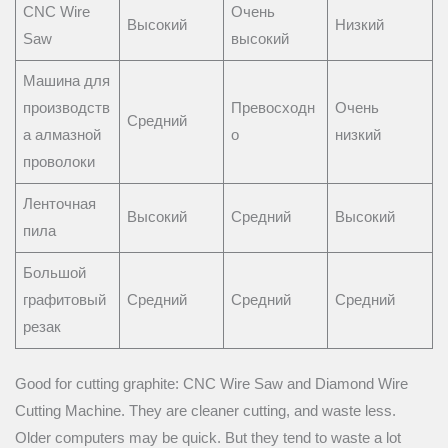
CNC Wire
Очень
Высокий
Низкий
Saw
высокий
Машина для
производств
Превосходн
Очень
Средний
а алмазной
о
низкий
проволоки
Ленточная
Высокий
Средний
Высокий
пила
Большой
графитовый
Средний
Средний
Средний
резак
Good for cutting graphite: CNC Wire Saw and Diamond Wire
Cutting Machine. They are cleaner cutting, and waste less.
Older computers may be quick. But they tend to waste a lot