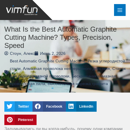
Перейти
к
содержимому
What Is the Best Automatic Graphite
Cutting Machine? Types, Precision,
Speed
Стоун, Алекс
Июнь 2, 2026
Best Automatic Graphite Cutting Machine
,
Резка углеродистой
стали
,
Алмазная проволока непрерывного действия
,
Станок
для резки алмазной проволоки
,
Бесконечная алмазная
проволочная пила
,
Высокоточная нарезка графита
Twitter
Facebook
LinkedIn
Pinterest
Задумывались ли вы когда-нибудь, почему одни компании