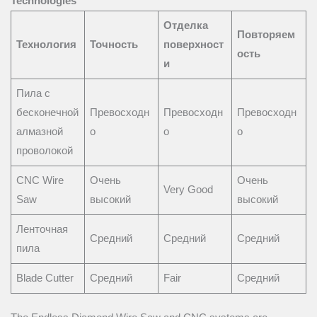
Technologies
Отделка
Повторяем
Технология
Точность
поверхност
ость
и
Пила с
бесконечной
Превосходн
Превосходн
Превосходн
алмазной
о
о
о
проволокой
CNC Wire
Очень
Очень
Very Good
Saw
высокий
высокий
Ленточная
Средний
Средний
Средний
пила
Blade Cutter
Средний
Fair
Средний