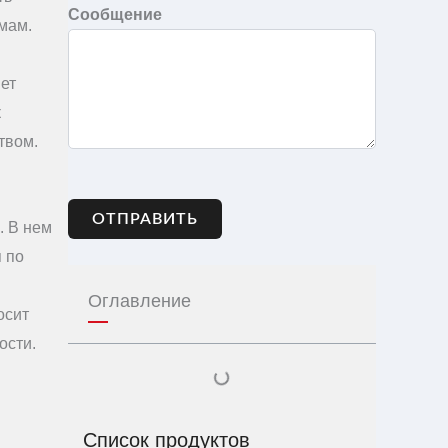
Сообщение
мам.
ет
к
твом.
ОТПРАВИТЬ
. В нем
 по
Оглавление
осит
ости.
Список продуктов