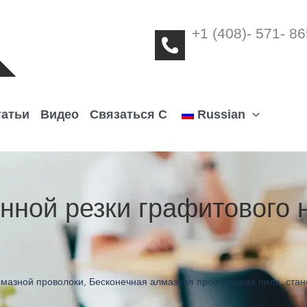
+1 (408)- 571- 8
татьи
Видео
Связаться С
Russian
нной резки графитового 
лмазной проволоки
,
Бесконечная алмазная проволочная пила
,
стан