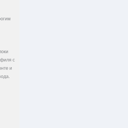
рогим
локи
офиля с
онте и
вода.