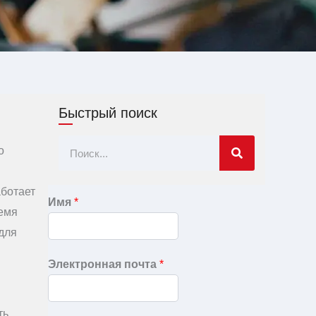
Быстрый поиск
Поиск
о
аботает
Имя
*
ремя
для
Электронная почта
*
ть