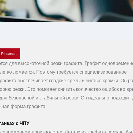
Pinterest
тся для высокоточной резки графита. Графит одновременн
 легко ломается. Поэтому требуется специализированное
рафита обеспечивает гладкие срезы и чистые кромки. Он р
орию резки. Это помогает снизить количество ошибок во в
для безопасной и стабильной резки. Он идеально подходит 
льная форма графита.
танках с ЧПУ
в современном производстве. Детали из графита должны бы