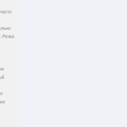
 часто
ально
. Резка
ли
ый
ет
лее