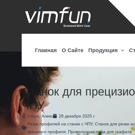
Перейти
к
содержимому
Главная
О Сайте
Продукция
С
Станок для прецизио
ЧПУ
Стоун, Алекс
28 декабря 2025 г.
Резка профилей на станке с ЧПУ
,
Станок для резки а
внешнего профиля
,
Проволочная пила для графита