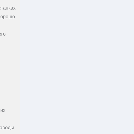
станках
 Хорошо
его
гих
Заводы