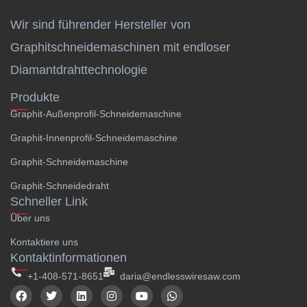
Wir sind führender Hersteller von
Graphitschneidemaschinen mit endloser
Diamantdrahttechnologie
Produkte
Graphit-Außenprofil-Schneidemaschine
Graphit-Innenprofil-Schneidemaschine
Graphit-Schneidemaschine
Graphit-Schneidedraht
Schneller Link
Über uns
Kontaktiere uns
Kontaktinformationen
+1-408-571-8651
daria@endlesswiresaw.com
F
T
L
I
Y
W
a
w
i
n
o
h