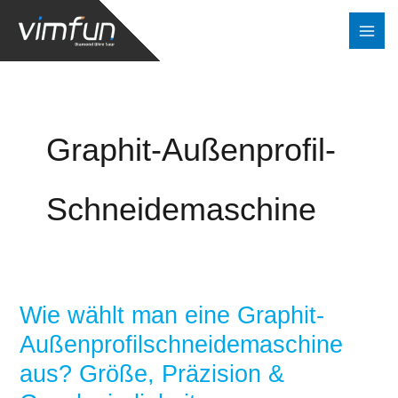
Zum
Inhalt
springen
Graphit-Außenprofil-
Schneidemaschine
Wie wählt man eine Graphit-
Wie
wählt
Außenprofilschneidemaschine
man
aus? Größe, Präzision &
eine