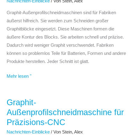
Graphit-
Nachrichten-Einblicke
/ Von
Stein, Alex
Außenprofile
Graphit-Außenprofilschneidmaschinen sind für Fabriken
äußerst hilfreich. Sie werden zum Schneiden großer
Graphitblöcke eingesetzt. Diese Maschinen formen die
äußere Kontur des Blocks. Sie arbeiten schnell und präzise.
Dadurch wird weniger Graphit verschwendet. Fabriken
können so problemlos Teile für Batterien, Formen und andere
Produkte herstellen. Jeder Schnitt ist glatt.
Mehr lesen "
Graphit-
Graphit-
Außenprofilschneidmaschine
Außenprofilschneidmaschine für
für
Präzisions-CNC
Präzisions-
Nachrichten-Einblicke
/ Von
Stein, Alex
CNC