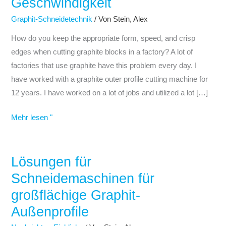
Geschwindigkeit
Graphit-
Außenprofilschneidemaschine
Graphit-Schneidetechnik
/ Von
Stein, Alex
aus?
How do you keep the appropriate form, speed, and crisp
Größe,
edges when cutting graphite blocks in a factory? A lot of
Präzision
factories that use graphite have this problem every day. I
&
have worked with a graphite outer profile cutting machine for
Geschwindigkeit
12 years. I have worked on a lot of jobs and utilized a lot […]
Mehr lesen "
Lösungen für
Lösungen
für
Schneidemaschinen für
Schneidemaschinen
großflächige Graphit-
für
Außenprofile
großflächige