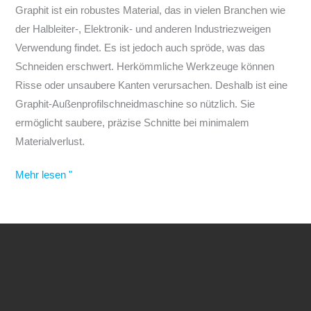
Zuschnitte
Graphit ist ein robustes Material, das in vielen Branchen wie
der Halbleiter-, Elektronik- und anderen Industriezweigen
Verwendung findet. Es ist jedoch auch spröde, was das
Schneiden erschwert. Herkömmliche Werkzeuge können
Risse oder unsaubere Kanten verursachen. Deshalb ist eine
Graphit-Außenprofilschneidmaschine so nützlich. Sie
ermöglicht saubere, präzise Schnitte bei minimalem
Materialverlust.
Mehr lesen "