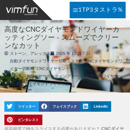
コ
1TP3タストラ%
ン
テ
ン
高度なCNCダイヤモンドワイヤーカ
ツ
ッティングソー - スムーズでクリー
へ
ンなカット
ス
ストーン、アレックス
2025 年 12 月 7 日
キ
自動ダイヤモンドワイヤー切断システム
,
CNCダイヤモンドワ
ッ
イヤー切断機
,
CNCダイヤモンドワイヤーカッティングソー
,
ダ
プ
イヤモンドワイヤーカッティングソー
,
高精度CNCワイヤーソ
ー
,
精密ダイヤモンドワイヤーソー
ツイッター
フェイスブック
LinkedIn
ピンタレスト
超高精度で物をスライスする必要がありますか？
CNCダイヤ