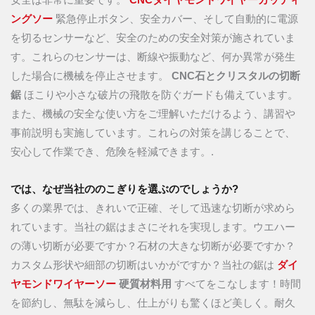
安全は非常に重要です。
CNCダイヤモンドワイヤーカッティ
ングソー
緊急停止ボタン、安全カバー、そして自動的に電源
を切るセンサーなど、安全のための安全対策が施されていま
す。これらのセンサーは、断線や振動など、何か異常が発生
した場合に機械を停止させます。
CNC石とクリスタルの切断
鋸
ほこりや小さな破片の飛散を防ぐガードも備えています。
また、機械の安全な使い方をご理解いただけるよう、講習や
事前説明も実施しています。これらの対策を講じることで、
安心して作業でき、危険を軽減できます。.
では、なぜ当社ののこぎりを選ぶのでしょうか?
多くの業界では、きれいで正確、そして迅速な切断が求めら
れています。当社の鋸はまさにそれを実現します。ウエハー
の薄い切断が必要ですか？石材の大きな切断が必要ですか？
カスタム形状や細部の切断はいかがですか？当社の鋸は
ダイ
ヤモンドワイヤーソー
硬質材料用
すべてをこなします！時間
を節約し、無駄を減らし、仕上がりも驚くほど美しく。耐久