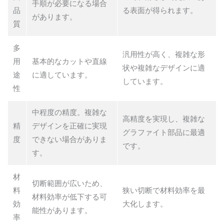
手順が必要になる場合
品
る表面が得られます。
があります。
質
多
汎用性が高く、複雑な形
用
基本的なカットや直線
状や複雑なデザインに適
途
に適しています。
しています。
性
中程度の精度。複雑な
高精度を実現し、複雑な
精
デザインを正確に実現
グラファイト部品に最適
度
できない場合がありま
です。
す。
材
切断範囲が広いため、
料
狭い切断で材料効率を最
材料効率が低下する可
効
大化します。
能性があります。
率