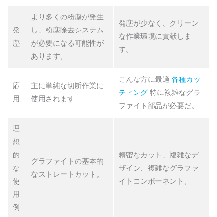
より多くの粉塵が発生
発塵が少なく、クリーン
発
し、粉塵除去システム
な作業環境に貢献しま
塵
が必要になる可能性が
す。
あります。
こんな方に最適
各種カッ
応
主に単純な切断作業に
ティング
特に複雑なグラ
用
使用されます
ファイト部品が必要だ。
理
想
的
精密なカット、複雑なデ
グラファイトの基本的
な
ザイン、複雑なグラファ
なストレートカット。
使
イトコンポーネント。
用
例