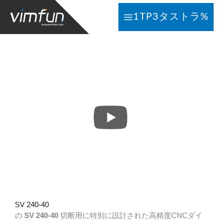
コ
1TP3タストラ%
ン
テ
ン
ツ
へ
ス
キ
ッ
プ
SV 240-40
の
SV 240-40
切断用に特別に設計された高精度CNCダイ