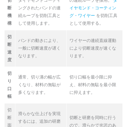
切
ダイヤモンドコーティ
の連続ループを採用。
ダ
断
ングされたバンドの連
イヤモンド・コーティン
機
続ループを切削工具と
グ・ワイヤー
を切削工具
構
して使用します。
として使用する。
切
バンドの動きにより、
ワイヤーの連続直線運動
断
一般に切断速度が遅く
により切断速度が速くな
速
なります。
ります。
度
切
通常、切り溝の幅が広
切り口幅を最小限に抑
り
くなり、材料の無駄が
え、材料の無駄を最小限
口
多くなります。
に抑えます。
幅
切
滑らかな仕上げを実現
断
切断と研磨を同時に行う
するには、追加の研磨
面
ので、滑らかで光沢のあ