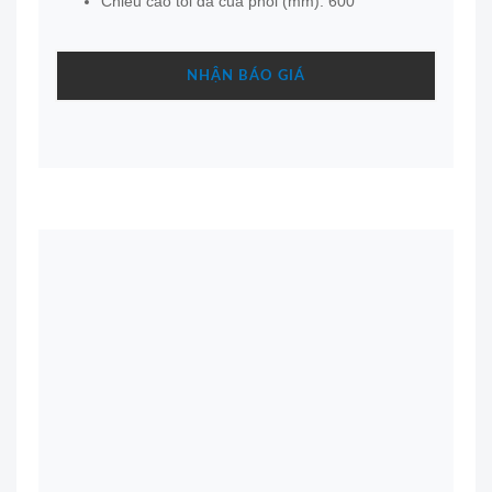
Chiều cao tối đa của phôi (mm): 600
NHẬN BÁO GIÁ