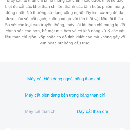
Máy cắt lát than chì là hệ thống cắt chính xác được thiết kế đặc
biệt để cắt các khối than chì lớn thành các tấm hoặc phiến mỏng,
đồng nhất. Nó thường sử dụng công nghệ dây kim cương để đạt
được các vết cắt sạch, không có gờ với tổn thất vật liệu tối thiểu.
So với các loại cưa truyền thống, máy cắt lát than chì mang lại độ
chính xác cao hơn, bề mặt mịn hơn và có khả năng xử lý các vật
liệu than chì giòn, xốp hoặc có độ tinh khiết cao mà không gây vỡ
vụn hoặc hư hỏng cấu trúc.
Máy cắt biên dạng ngoài bằng than chì
Máy cắt biên dạng bên trong bằng than chì
Máy cắt than chì
Dây cắt than chì