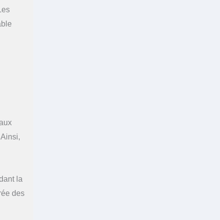
Les
able
iaux
Ainsi,
dant la
urée des