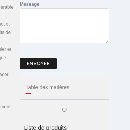
Message
dérable
et et
its de
ler et
que.
ENVOYER
lacer
Table des matières
amment
Liste de produits