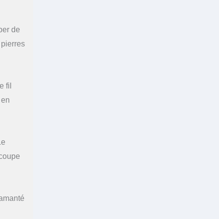
per de
 pierres
 fil
 en
Le
écoupe
iamanté