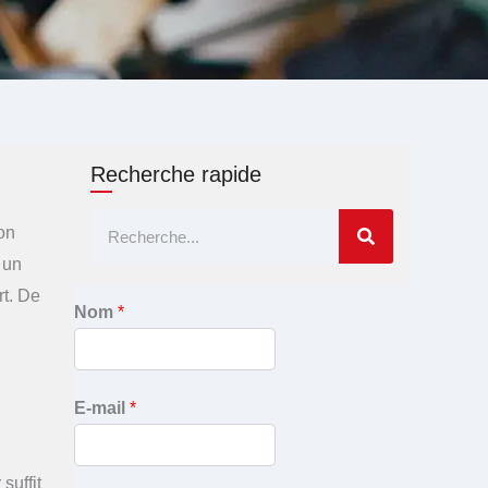
Recherche rapide
Rechercher
son
 un
rt. De
Nom
*
E-mail
*
suffit