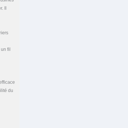
. Il
riers
un fil
efficace
lité du