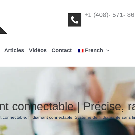
+1 (408)- 571- 8
Articles
Vidéos
Contact
French
nt connectable | Précise, r
t connectable
,
fil diamant connectable
,
Système de fil diamanté sans fi