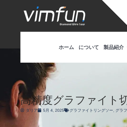
コ
ン
テ
ン
ツ
へ
ホーム
について
製品紹介
ス
キ
ッ
プ
高精度グラファイト
ダリア
5月 4, 2025
グラファイトリングソー
,
グラ