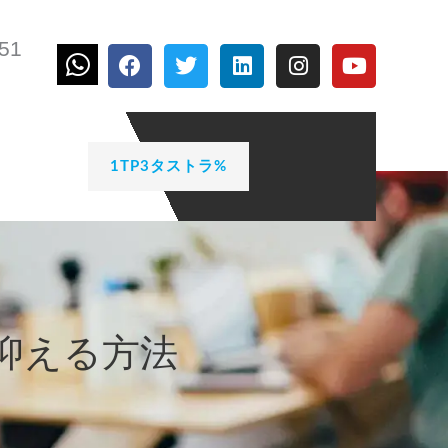
651
フ
ツ
リ
イ
Y
ェ
イ
ン
ン
o
イ
ッ
ク
ス
u
ス
タ
ト
タ
t
ブ
ー
イ
グ
u
ッ
ン
ラ
b
1TP3タストラ%
ク
ム
e
抑える方法