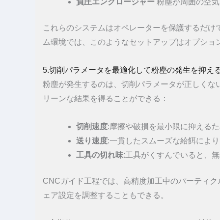
負圧エンクロージャー
粉塵が周囲の空気
これらのシステムはオペレーターを保護するだけ
ム環境では、このようなセットアップはオプショ
5.切削パラメータを最適化して粉塵の発生を抑え
粉塵が発生するのは、切削パラメータが正しくな
リーンな結果を得ることができる：
切削速度
:摩擦や破損を最小限に抑える
送り速度
:一貫したスムーズな給餌によ
工具の切れ味
:工具がくすんでいると、
CNCガイド工程では、高精度加工中のパーティ
ェア設定を調整することもできる。