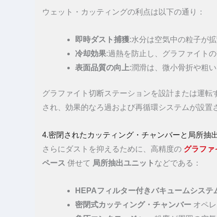
ウェット・カッティングの利点は以下の通り：
即時ダスト捕獲
:水分は空気中の粒子が
冷却効果
:過熱を防止し、グラファイト
表面品質の向上
:潤滑は、微小骨折や粗
グラファイト切断ステーションを設計または運転
され、効果的なろ過および再循環システムが設置
4.密閉されたカッティング・チャンバーと局所抽
さらにダストを抑えるために、高精度の
グラファ
ペース
併せて
局所抽出ユニット
などである：
HEPAフィルター付きバキュームシステ
密閉式カッティング・チャンバー
オペレ