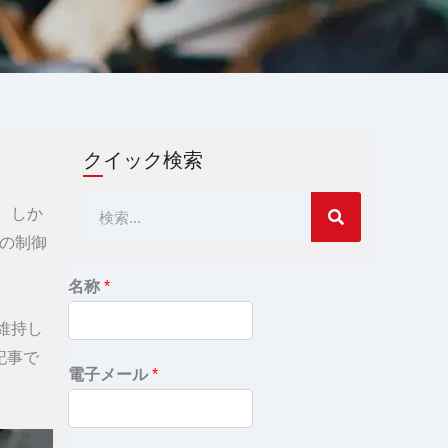
クイック検索
検
。しか
索
の制御
名称
*
維持し
記事で
電子メール
*