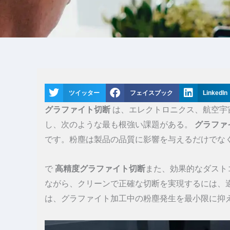
ツイッター
フェイスブック
LinkedIn
グラファイト切断
は、エレクトロニクス、航空宇
し、次のような最も根強い課題がある。
グラファ
です。粉塵は製品の品質に影響を与えるだけでな
で
高精度グラファイト切断
また、効果的なダスト
ながら、クリーンで正確な切断を実現するには、
は、グラファイト加工中の粉塵発生を最小限に抑