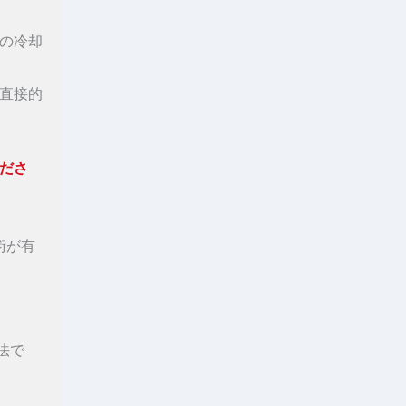
の冷却
直接的
ださ
術が有
法で