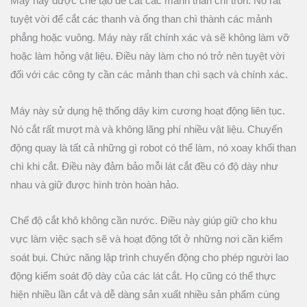
Máy này được chế tạo để cắt các mảnh than chì tròn. Nó rất
tuyệt vời để cắt các thanh và ống than chì thành các mảnh
phẳng hoặc vuông. Máy này rất chính xác và sẽ không làm vỡ
hoặc làm hỏng vật liệu. Điều này làm cho nó trở nên tuyệt vời
đối với các công ty cần các mảnh than chì sạch và chính xác.
Máy này sử dụng hệ thống dây kim cương hoạt động liên tục.
Nó cắt rất mượt mà và không lãng phí nhiều vật liệu. Chuyển
động quay là tất cả những gì robot có thể làm, nó xoay khối than
chì khi cắt. Điều này đảm bảo mỗi lát cắt đều có độ dày như
nhau và giữ được hình tròn hoàn hảo.
Chế độ cắt khô không cần nước. Điều này giúp giữ cho khu
vực làm việc sạch sẽ và hoạt động tốt ở những nơi cần kiểm
soát bụi. Chức năng lập trình chuyển động cho phép người lao
động kiểm soát độ dày của các lát cắt. Họ cũng có thể thực
hiện nhiều lần cắt và dễ dàng sản xuất nhiều sản phẩm cùng