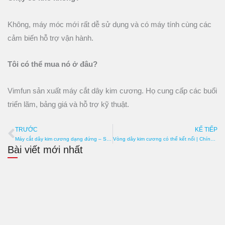
Không, máy móc mới rất dễ sử dụng và có máy tính cùng các
cảm biến hỗ trợ vận hành.
Tôi có thể mua nó ở đâu?
Vimfun sản xuất máy cắt dây kim cương. Họ cung cấp các buổi
triển lãm, bảng giá và hỗ trợ kỹ thuật.
TRƯỚC
KẾ TIẾP
Trước đó
T
Máy cắt dây kim cương dạng đứng – Sạch sẽ, chính xác và an toàn
Vòng dây kim cương có thể kết nối | Chính xác, nhanh chóng, bền lâu
Bài viết mới nhất