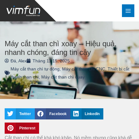
Nhảy
tới
nội
dung
Máy cắt than chì xoay – Hiệu quả,
nhanh chóng, đáng tin cậy
Đá, Alex
Tháng 11 15, 2025
Máy cắt than chì tự động
,
Máy cắt than chì CNC
,
Thiết bị cắt
thanh than chì
,
Máy cắt than chì quay
Twitter
Facebook
LinkedIn
Pinterest
Cắt than chì có thể khá khó khăn. Nó mềm nhưng cũng khá dễ