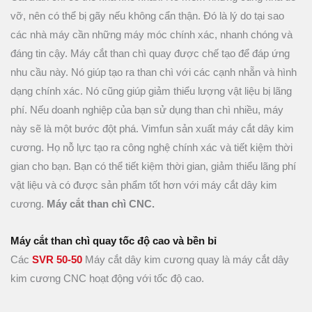
vỡ, nên có thể bị gãy nếu không cẩn thận. Đó là lý do tại sao
các nhà máy cần những máy móc chính xác, nhanh chóng và
đáng tin cậy. Máy cắt than chì quay được chế tạo để đáp ứng
nhu cầu này. Nó giúp tạo ra than chì với các cạnh nhẵn và hình
dạng chính xác. Nó cũng giúp giảm thiểu lượng vật liệu bị lãng
phí. Nếu doanh nghiệp của bạn sử dụng than chì nhiều, máy
này sẽ là một bước đột phá. Vimfun sản xuất máy cắt dây kim
cương. Họ nỗ lực tạo ra công nghệ chính xác và tiết kiệm thời
gian cho bạn. Bạn có thể tiết kiệm thời gian, giảm thiểu lãng phí
vật liệu và có được sản phẩm tốt hơn với máy cắt dây kim
cương.
Máy cắt than chì CNC.
Máy cắt than chì quay tốc độ cao và bền bỉ
Các
SVR 50-50
Máy cắt dây kim cương quay là máy cắt dây
kim cương CNC hoạt động với tốc độ cao.