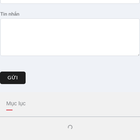
Tin nhắn
GỬI
Mục lục