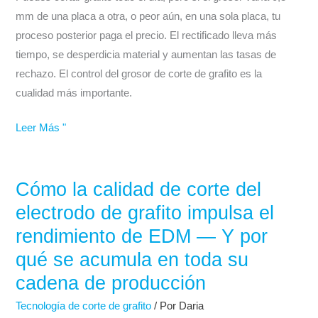
Grafito:
mm de una placa a otra, o peor aún, en una sola placa, tu
Logrando
proceso posterior paga el precio. El rectificado lleva más
Placas
tiempo, se desperdicia material y aumentan las tasas de
Consistentes
rechazo. El control del grosor de corte de grafito es la
Siempre
cualidad más importante.
Leer Más "
Cómo la calidad de corte del
Cómo
la
electrodo de grafito impulsa el
calidad
rendimiento de EDM — Y por
de
qué se acumula en toda su
corte
cadena de producción
del
electrodo
Tecnología de corte de grafito
/ Por
Daria