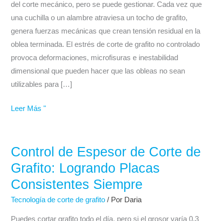
efectos
del corte mecánico, pero se puede gestionar. Cada vez que
y
una cuchilla o un alambre atraviesa un tocho de grafito,
cómo
genera fuerzas mecánicas que crean tensión residual en la
controlar
oblea terminada. El estrés de corte de grafito no controlado
el
provoca deformaciones, microfisuras e inestabilidad
daño
dimensional que pueden hacer que las obleas no sean
inducido
utilizables para […]
por
el
Leer Más "
corte
Control de Espesor de Corte de
Control
de
Grafito: Logrando Placas
Espesor
Consistentes Siempre
de
Tecnología de corte de grafito
/ Por
Daria
Corte
de
Puedes cortar grafito todo el día, pero si el grosor varía 0,3