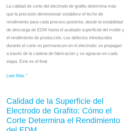
de
La calidad de corte del electrodo de grafito determina más
grafito
que la precisión dimensional: establece el techo de
impulsa
rendimiento para cada proceso posterior, desde la estabilidad
el
de descarga de EDM hasta el acabado superficial del molde y
rendimiento
el rendimiento de producción. Los defectos introducidos
de
durante el corte no permanecen en el electrodo: se propagan
EDM
a través de la cadena de fabricación y se agravan en cada
—
etapa. Este es el final
Y
por
Leer Más "
qué
se
acumula
Calidad de la Superficie del
Calidad
en
de
Electrodo de Grafito: Cómo el
toda
la
Corte Determina el Rendimiento
su
Superficie
cadena
del EDM