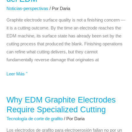
del
de
Electrodo
Noticias-perspectivas
/ Por
Daria
producción
de
Graphite electrode surface quality is not a finishing concern —
Grafito:
it is a cutting outcome. By the time an electrode reaches the
Cómo
EDM machine, its surface state has already been set by the
el
cutting process that produced the blank. Finishing operations
Corte
can refine what cutting delivers, but they cannot
Determina
fundamentally reverse damage that originates at
el
Rendimiento
Leer Más "
del
EDM
Why EDM Graphite Electrodes
Why
EDM
Require Specialized Cutting
Graphite
Tecnología de corte de grafito
/ Por
Daria
Electrodes
Require
Los electrodos de grafito para electroerosión fallan no por un