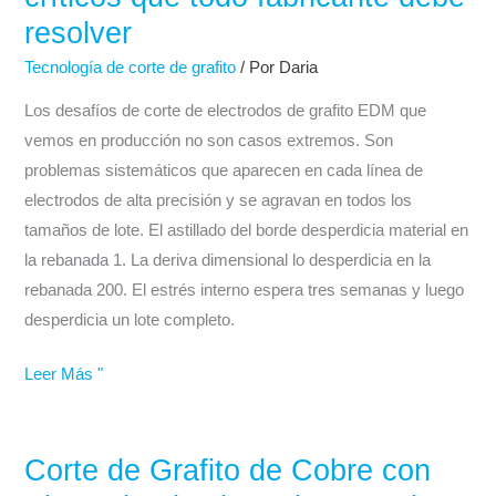
de
resolver
electrodos
de
Tecnología de corte de grafito
/ Por
Daria
grafito
Los desafíos de corte de electrodos de grafito EDM que
DM
vemos en producción no son casos extremos. Son
—
problemas sistemáticos que aparecen en cada línea de
5
electrodos de alta precisión y se agravan en todos los
problemas
tamaños de lote. El astillado del borde desperdicia material en
críticos
la rebanada 1. La deriva dimensional lo desperdicia en la
que
rebanada 200. El estrés interno espera tres semanas y luego
todo
desperdicia un lote completo.
fabricante
debe
Leer Más "
resolver
Corte de Grafito de Cobre con
Corte
de