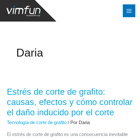
Ir
al
contenido
Daria
Estrés de corte de grafito:
Estrés
de
causas, efectos y cómo controlar
corte
el daño inducido por el corte
de
Tecnología de corte de grafito
/ Por
Daria
grafito:
causas,
El estrés de corte de grafito es una consecuencia inevitable