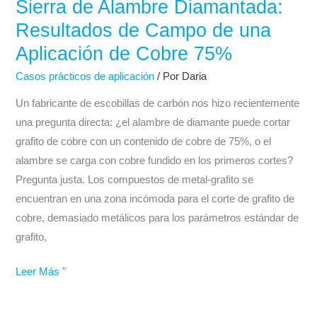
Sierra de Alambre Diamantada:
Grafito
Resultados de Campo de una
de
Aplicación de Cobre 75%
Cobre
con
Casos prácticos de aplicación
/ Por
Daria
Sierra
Un fabricante de escobillas de carbón nos hizo recientemente
de
una pregunta directa: ¿el alambre de diamante puede cortar
Alambre
grafito de cobre con un contenido de cobre de 75%, o el
Diamantada:
alambre se carga con cobre fundido en los primeros cortes?
Resultados
Pregunta justa. Los compuestos de metal-grafito se
de
encuentran en una zona incómoda para el corte de grafito de
Campo
cobre, demasiado metálicos para los parámetros estándar de
de
grafito,
una
Aplicación
Leer Más "
de
Cobre