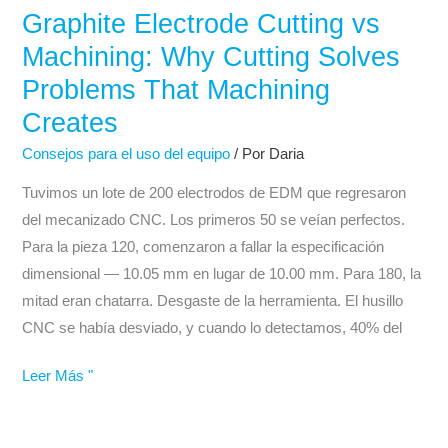
75%
Graphite Electrode Cutting vs
Graphite
Electrode
Machining: Why Cutting Solves
Cutting
Problems That Machining
vs
Creates
Machining:
Why
Consejos para el uso del equipo
/ Por
Daria
Cutting
Tuvimos un lote de 200 electrodos de EDM que regresaron
Solves
del mecanizado CNC. Los primeros 50 se veían perfectos.
Problems
Para la pieza 120, comenzaron a fallar la especificación
That
dimensional — 10.05 mm en lugar de 10.00 mm. Para 180, la
Machining
mitad eran chatarra. Desgaste de la herramienta. El husillo
Creates
CNC se había desviado, y cuando lo detectamos, 40% del
Leer Más "