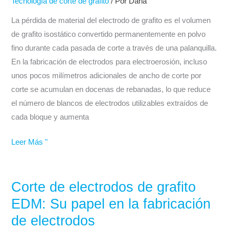
corte
Tecnología de corte de grafito
/ Por
Daria
de
La pérdida de material del electrodo de grafito es el volumen
electrodos
de grafito isostático convertido permanentemente en polvo
de
fino durante cada pasada de corte a través de una palanquilla.
grafito:
En la fabricación de electrodos para electroerosión, incluso
Cómo
unos pocos milímetros adicionales de ancho de corte por
el
corte se acumulan en docenas de rebanadas, lo que reduce
método
el número de blancos de electrodos utilizables extraídos de
de
cada bloque y aumenta
corte
determina
Leer Más "
el
rendimiento
del
Corte de electrodos de grafito
Corte
material
de
EDM: Su papel en la fabricación
electrodos
de electrodos
de