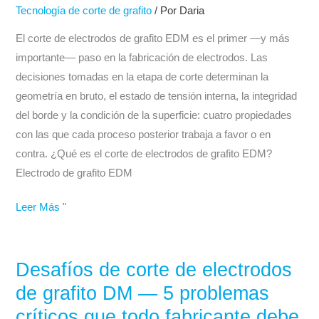
Tecnología de corte de grafito
/ Por
Daria
grafito
EDM:
El corte de electrodos de grafito EDM es el primer —y más
Su
importante— paso en la fabricación de electrodos. Las
papel
decisiones tomadas en la etapa de corte determinan la
en
geometría en bruto, el estado de tensión interna, la integridad
la
del borde y la condición de la superficie: cuatro propiedades
fabricación
con las que cada proceso posterior trabaja a favor o en
de
contra. ¿Qué es el corte de electrodos de grafito EDM?
electrodos
Electrodo de grafito EDM
Leer Más "
Desafíos de corte de electrodos
Desafíos
de
de grafito DM — 5 problemas
corte
críticos que todo fabricante debe