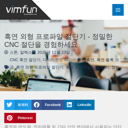
콘
텐
츠
로
건
흑연 외형 프로파일 절단기 - 정밀한
너
CNC 절단을 경험하세요
뛰
스톤, 알렉스
2025년 11월 23일
기
CNC 흑연 절단기
,
다이아몬드 와이어 절단 흑연
,
흑연 블록 가
공
,
흑연 외형 프로파일 절단기
,
흑연 프로파일 밀링 장비
,
정밀
흑연 성형
트위터
Facebook
LinkedIn
Pinterest
흑연은 반도체, 전자제품 및 기타 산업 분야에서 사용되는 단단