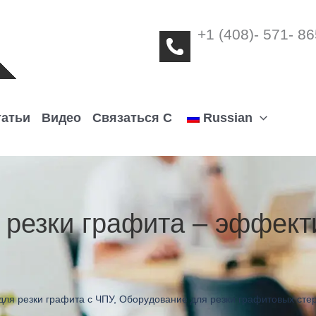
+1 (408)- 571- 8
татьи
Видео
Связаться С
Russian
 резки графита – эффект
для резки графита с ЧПУ
,
Оборудование для резки графитовых сте