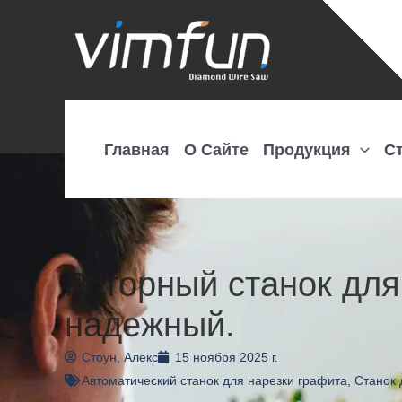
Перейти
к
содержимому
Главная
О Сайте
Продукция
С
Роторный станок для
надежный.
Стоун, Алекс
15 ноября 2025 г.
Автоматический станок для нарезки графита
,
Станок 