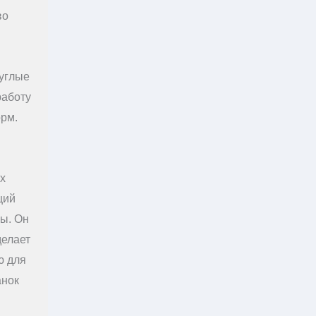
во
углые
работу
рм.
х
щий
зы. Он
делает
ю для
анок