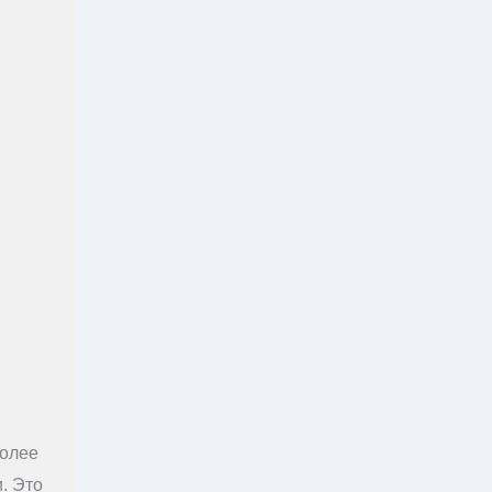
более
. Это