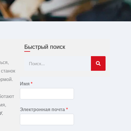
Быстрый поиск
Поиск
ься,
 станок
ормой.
Имя
*
ботают
мя,
Электронная почта
*
У.