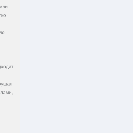
 или
гко
ую
дходит
арушая
алами,