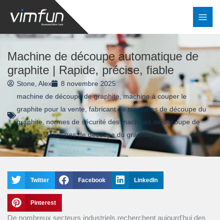
Skip
to
content
Machine de découpe automatique de
graphite | Rapide, précise, fiable
Stone, Alex
8 novembre 2025
machine de découpe de graphite
,
machine à couper le
graphite pour la vente
,
fabricant de machines de découpe du
graphite
,
normes de sécurité des machines de découpe de
graphite
,
Machines de découpe du graphite
Twitter
Facebook
LinkedIn
Pinterest
De nombreux secteurs industriels recherchent aujourd'hui des