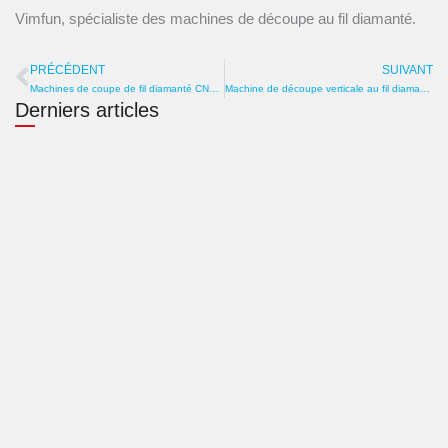
Vimfun, spécialiste des machines de découpe au fil diamanté.
PRÉCÉDENT
SUIVANT
Prévenir
S
Machines de coupe de fil diamanté CNC - Obtenez des coupes très précises
Machine de découpe verticale au fil diamanté – Propre, précise et sûre
Derniers articles