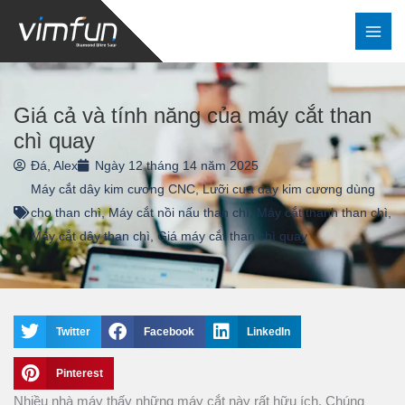
Nhảy
tới
nội
dung
Giá cả và tính năng của máy cắt than
chì quay
Đá, Alex
Ngày 12 tháng 14 năm 2025
Máy cắt dây kim cương CNC
,
Lưỡi cưa dây kim cương dùng
cho than chì
,
Máy cắt nồi nấu than chì
,
Máy cắt thanh than chì
,
Máy cắt dây than chì
,
Giá máy cắt than chì quay
Twitter
Facebook
LinkedIn
Pinterest
Nhiều nhà máy thấy những máy cắt này rất hữu ích. Chúng