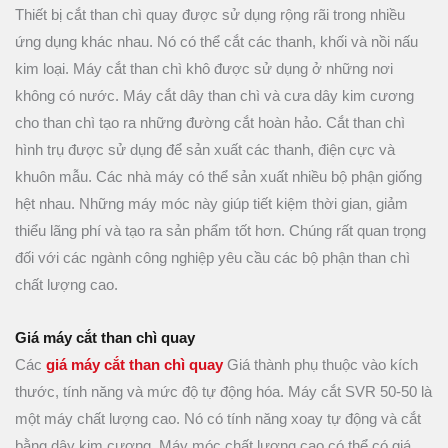
Thiết bị cắt than chì quay được sử dụng rộng rãi trong nhiều
ứng dụng khác nhau. Nó có thể cắt các thanh, khối và nồi nấu
kim loại. Máy cắt than chì khô được sử dụng ở những nơi
không có nước. Máy cắt dây than chì và cưa dây kim cương
cho than chì tạo ra những đường cắt hoàn hảo. Cắt than chì
hình trụ được sử dụng để sản xuất các thanh, điện cực và
khuôn mẫu. Các nhà máy có thể sản xuất nhiều bộ phận giống
hệt nhau. Những máy móc này giúp tiết kiệm thời gian, giảm
thiểu lãng phí và tạo ra sản phẩm tốt hơn. Chúng rất quan trọng
đối với các ngành công nghiệp yêu cầu các bộ phận than chì
chất lượng cao.
Giá máy cắt than chì quay
Các
giá máy cắt than chì quay
Giá thành phụ thuộc vào kích
thước, tính năng và mức độ tự động hóa. Máy cắt SVR 50-50 là
một máy chất lượng cao. Nó có tính năng xoay tự động và cắt
bằng dây kim cương. Máy móc chất lượng cao có thể có giá