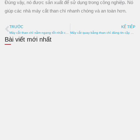
Đúng vậy, nó được sản xuất để sử dụng trong công nghiệp. Nó
giúp các nhà máy cắt than chì nhanh chóng và an toàn hơn.
TRƯỚC
KẾ TIẾP
Trước đó
T
Máy cắt than chì nằm ngang tốt nhất cho các đường cắt chính xác
Máy cắt quay bằng than chì đáng tin cậy dùng trong công nghiệp
Bài viết mới nhất