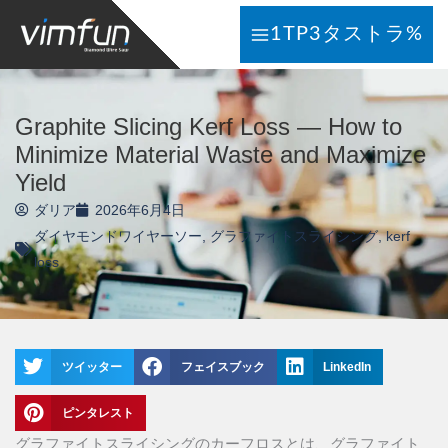
コ
1TP3タストラ%
ン
テ
ン
ツ
Graphite Slicing Kerf Loss — How to
へ
Minimize Material Waste and Maximize
ス
Yield
キ
ダリア
2026年6月4日
ッ
ダイヤモンドワイヤーソー
,
グラファイトスライシング
,
kerf
プ
loss
ツイッター
フェイスブック
LinkedIn
ピンタレスト
グラファイトスライシングのカーフロスとは、グラファイト