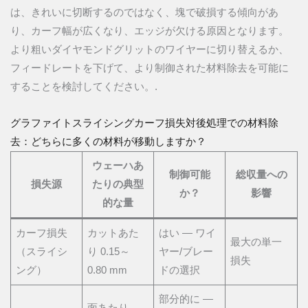
は、きれいに切断するのではなく、塊で破損する傾向があ
り、カーフ幅が広くなり、エッジが欠ける原因となります。
より粗いダイヤモンドグリットのワイヤーに切り替えるか、
フィードレートを下げて、より制御された材料除去を可能に
することを検討してください。.
グラファイトスライシングカーフ損失対後処理での材料除
去：どちらに多くの材料が移動しますか？
ウェーハあ
制御可能
総収量への
損失源
たりの典型
か？
影響
的な量
カーフ損失
カットあた
はい — ワイ
最大の単一
（スライシ
り 0.15～
ヤー/ブレー
損失
ング）
0.80 mm
ドの選択
部分的に —
面あたり