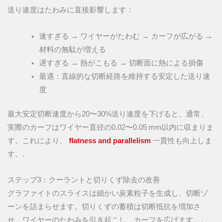
送り速度はたわみに直接影響します：
速すぎる → ワイヤーがたわむ → カーフが広がる →
材料の無駄が増える
遅すぎる → 熱がこもる → 切断面に熱による損傷
最適：直線的な切断経路を維持する安定した送り速
度
最大安定切断速度から20〜30%送り速度を下げると、通常、
実際のカーフはワイヤー直径の0.02〜0.05 mm以内に収まりま
す。これにより、
flatness and parallelism
一貫性も向上しま
す。.
ステップ3：クーラントと切りくず除去の改善
グラファイトのスライスは細かい炭素粒子を生成し、切断ゾ
ーンを詰まらせます。切りくずの蓄積は切断抵抗を増加さ
せ、ワイヤーのたわみを引き起こし、カーフを広げます。.