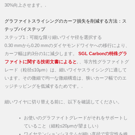
30%向上させます。.
グラファイトスライシングのカーフ損失を削減する方法：ス
テップバイステップ
ステップ1：可能な限り細いワイヤ径を選択する
0.30 mmから0.20 mmのダイヤモンドワイヤへの移行により、
カーフ幅は約3分の1に減少します。
SGL Carbonの特殊グラ
ファイトに関する技術文書によると
, 、等方性グラファイトグ
レード（粒径≤10μm）は、細いワイヤスライシングに適して
います。その微細で均一な微細構造は、狭いカーフ幅でのエ
ッジチッピングを低減するためです。.
細いワイヤに切り替える前に、以下を確認してください。
お使いのグラファイトグレードがそれをサポートし
ていること（細粒≤20μmが望ましい）
ワイヤテンションシステムが細い直径で安定性を維