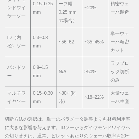
0.15–0.35
ーフ幅
精密ウェ
ンドワイ
~20%
mm
0.25 mm
ーハ製造
ヤーソー
の場合）
単一ウェ
ID（内
0.3–0.8
~56–62
~35–45%
ーハ精密
径）ソー
mm
カット
ラフブロ
バンドソ
0.8–1.5
N/A
>50%
ック切断
ー
mm
のみ
マルチワ
0.15–0.30
~80+ (同
大量ウェ
~18–22%
イヤソー
mm
時)
ーハ生産
切断方法の選択は、単一のパラメータ調整よりも材料利用率
に大きな影響を与えます。IDソーからダイヤモンドワイヤへ
の切り替えは、通常、ビレットあたりのウェーハ収率を20〜