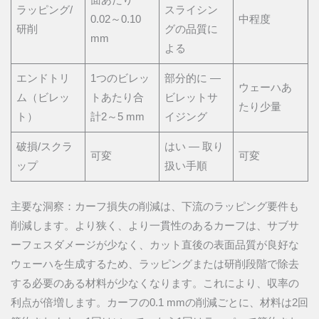
ラッピング/
スライシン
0.02～0.10
中程度
研削
グの品質に
mm
よる
エンドトリ
1つのビレッ
部分的に —
ウェーハあ
ム（ビレッ
トあたり合
ビレットサ
たり少量
ト）
計2～5 mm
イジング
破損/スクラ
はい — 取り
可変
可変
ップ
扱い手順
主要な洞察：カーフ損失の削減は、下流のラッピング要件も
削減します。より狭く、より一貫性のあるカーフは、サブサ
ーフェスダメージが少なく、カット直後の表面品質が良好な
ウェーハを生成するため、ラッピングまたは研削段階で除去
する必要のある材料が少なくなります。これにより、収率の
利点が倍増します。カーフの0.1 mmの削減ごとに、材料は2回