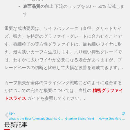
表面品質の向上
下流のラップを 30 ～ 50% 低減しま
す
重要な成功要因は、ワイヤパラメータ（直径、グリットサイ
ズ、張力）を特定のグラファイトグレードに合わせることで
す。微細粒子の等方性グラファイトは、最も細いワイヤに耐
え、最も狭いカーフを生成します。より粗い押出グレードで
は、わずかに太いワイヤが必要になる場合がありますが、ブ
レードベースの切断と比較して大幅な改善を達成できます。.
カーフ損失が全体のスライシング戦略にどのように適合する
かについての完全な概要については、当社の
精密グラファイ
トスライス
ガイドを参照してください。.
前へ
次
Prev
What Is the Best Automatic Graphite Cutting Machine? Types, Precision, Speed
Graphite Slicing Yield — How to Get More Usable Wafers From Every Billet
最新記事